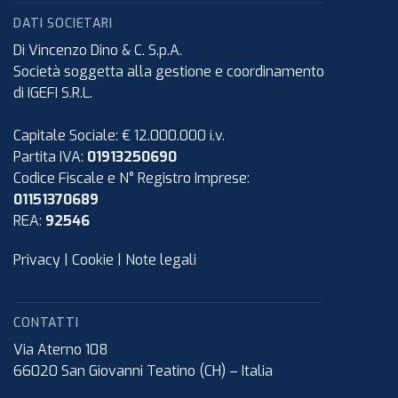
DATI SOCIETARI
Di Vincenzo Dino & C. S.p.A.
Società soggetta alla gestione e coordinamento
di IGEFI S.R.L.
Capitale Sociale: € 12.000.000 i.v.
Partita IVA:
01913250690
Codice Fiscale e N° Registro Imprese:
01151370689
REA:
92546
Privacy
|
Cookie
|
Note legali
CONTATTI
Via Aterno 108
66020
San Giovanni Teatino (CH)
–
Italia