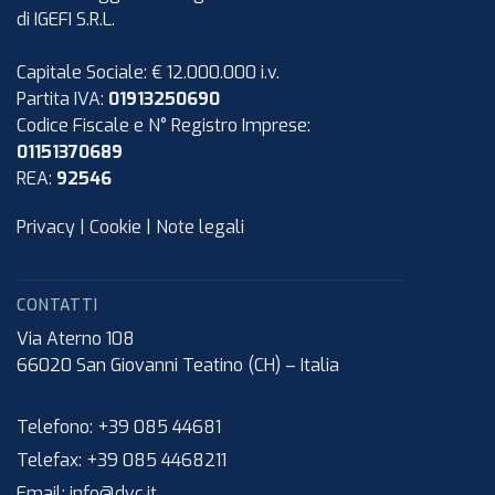
di IGEFI S.R.L.
Capitale Sociale: € 12.000.000 i.v.
Partita IVA:
01913250690
Codice Fiscale e N° Registro Imprese:
01151370689
REA:
92546
Privacy
|
Cookie
|
Note legali
CONTATTI
Via Aterno 108
66020
San Giovanni Teatino (CH)
–
Italia
Telefono:
+39 085 44681
Telefax:
+39 085 4468211
Email:
info@dvc.it