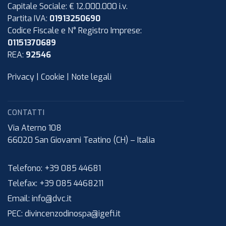
Capitale Sociale: € 12.000.000 i.v.
Partita IVA:
01913250690
Codice Fiscale e N° Registro Imprese:
01151370689
REA:
92546
Privacy
|
Cookie
|
Note legali
CONTATTI
Via Aterno 108
66020
San Giovanni Teatino (CH)
–
Italia
Telefono:
+39 085 44681
Telefax:
+39 085 4468211
Email:
info@dvc.it
PEC:
divincenzodinospa@igefi.it