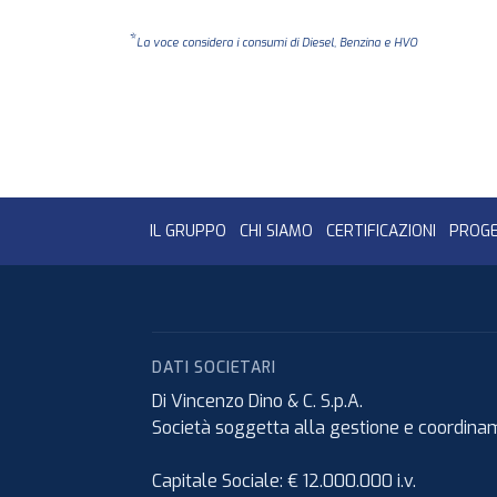
*
La voce considera i consumi di Diesel, Benzina e HVO
IL GRUPPO
CHI SIAMO
CERTIFICAZIONI
PROGE
DATI SOCIETARI
Di Vincenzo Dino & C. S.p.A.
Società soggetta alla gestione e coordiname
Capitale Sociale: € 12.000.000 i.v.