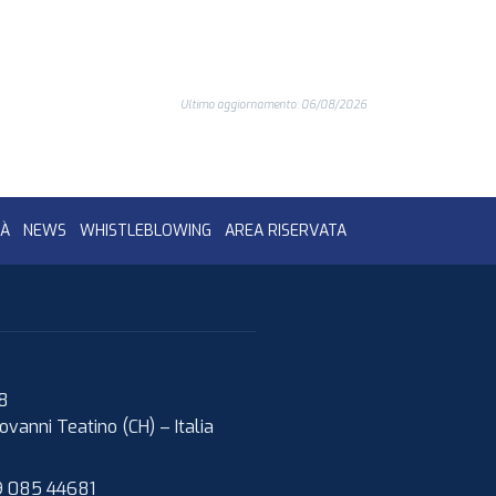
Ultimo aggiornamento: 06/08/2026
TÀ
NEWS
WHISTLEBLOWING
AREA RISERVATA
08
ovanni Teatino (CH)
–
Italia
 085 44681