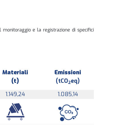
l monitoraggio e la registrazione di specifici
Materiali
Emissioni
(t)
(tCO
eq)
2
1.149,24
1.085,14