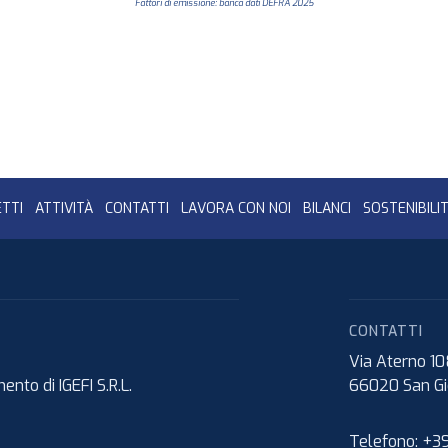
Fattori di emissione: banca dati DEFRA 2025
TTI
ATTIVITÀ
CONTATTI
LAVORA CON NOI
BILANCI
SOSTENIBILI
CONTATTI
Via Aterno 1
nto di IGEFI S.R.L.
66020
San Gi
Telefono:
+39