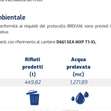
mbientale
onformità ai requisiti del protocollo BREEAM, sono previsti i
ative.
vanti, con riferimento al cantiere
D661 SEA MXP T1-XL
.
Rifiuti
Acqua
prodotti
prelevata
(t)
(mc)
449,82
1.271,89