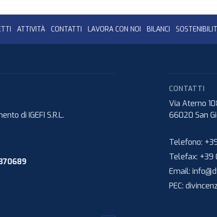
TTI
ATTIVITÀ
CONTATTI
LAVORA CON NOI
BILANCI
SOSTENIBILI
CONTATTI
Via Aterno 1
nto di IGEFI S.R.L.
66020
San Gi
Telefono:
+39
Telefax:
+39 
1370689
Email:
info@dv
PEC:
divincen