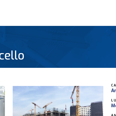
cello
C
Ar
L
Me
A