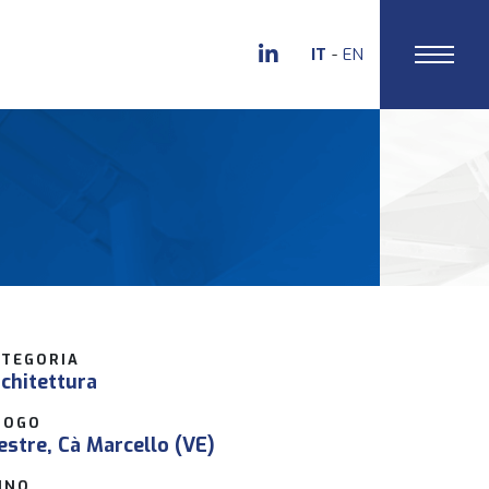
IT
EN
ATEGORIA
chitettura
UOGO
stre, Cà Marcello (VE)
NNO