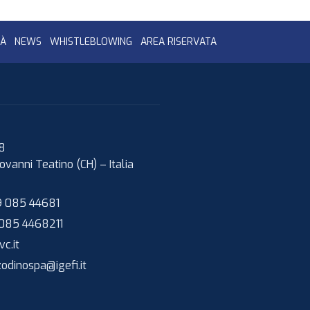
TÀ
NEWS
WHISTLEBLOWING
AREA RISERVATA
08
ovanni Teatino (CH)
–
Italia
 085 44681
085 4468211
c.it
zodinospa@igefi.it