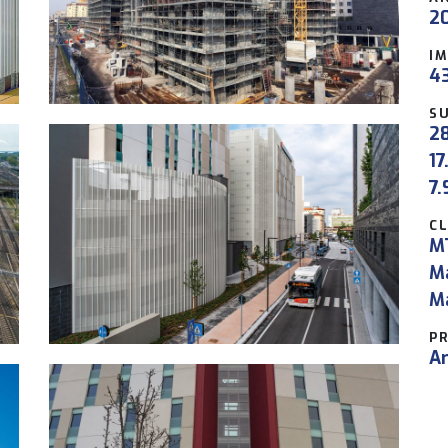
20
I
43
SU
28
17
7.
CL
MT
Ma
M
P
Ar