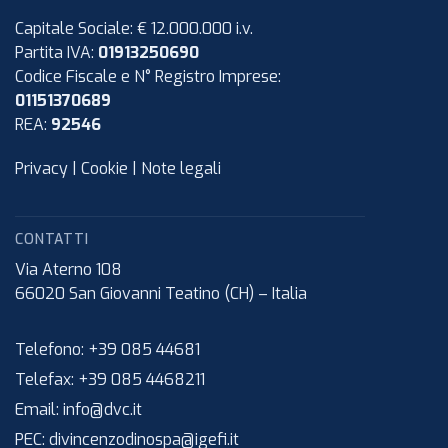
Capitale Sociale: € 12.000.000 i.v.
Partita IVA:
01913250690
Codice Fiscale e N° Registro Imprese:
01151370689
REA:
92546
Privacy
|
Cookie
|
Note legali
CONTATTI
Via Aterno 108
66020
San Giovanni Teatino (CH)
–
Italia
Telefono:
+39 085 44681
Telefax:
+39 085 4468211
Email:
info@dvc.it
PEC:
divincenzodinospa@igefi.it