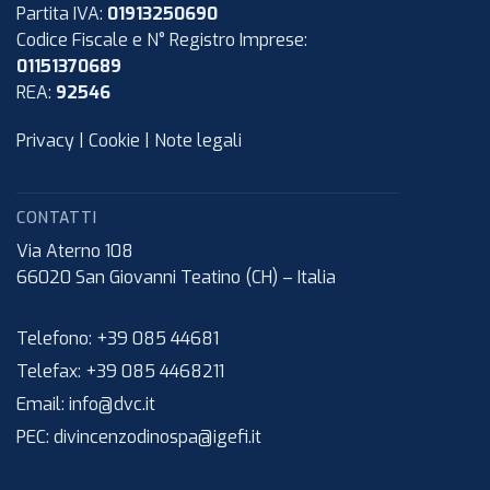
Partita IVA:
01913250690
Codice Fiscale e N° Registro Imprese:
01151370689
REA:
92546
Privacy
|
Cookie
|
Note legali
CONTATTI
Via Aterno 108
66020
San Giovanni Teatino (CH)
–
Italia
Telefono:
+39 085 44681
Telefax:
+39 085 4468211
Email:
info@dvc.it
PEC:
divincenzodinospa@igefi.it