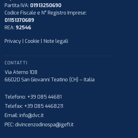
Partita IVA:
01913250690
Codice Fiscale e N° Registro Imprese:
01151370689
REA:
92546
Privacy
|
Cookie
|
Note legali
CONTATTI
Via Aterno 108
66020
San Giovanni Teatino (CH)
–
Italia
Telefono:
+39 085 44681
Telefax:
+39 085 4468211
Email:
info@dvc.it
PEC:
divincenzodinospa@igefi.it