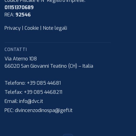
Codice Fiscale e N° Registro Imprese:
01151370689
REA:
92546
Privacy
|
Cookie
|
Note legali
CONTATTI
Via Aterno 108
66020
San Giovanni Teatino (CH)
–
Italia
Telefono:
+39 085 44681
Telefax:
+39 085 4468211
Email:
info@dvc.it
PEC:
divincenzodinospa@igefi.it