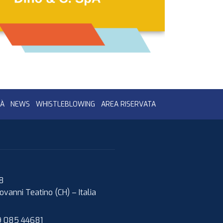
TÀ
NEWS
WHISTLEBLOWING
AREA RISERVATA
08
ovanni Teatino (CH)
–
Italia
 085 44681