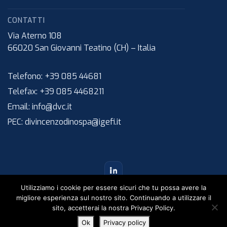
CONTATTI
Via Aterno 108
66020
San Giovanni Teatino (CH)
–
Italia
Telefono:
+39 085 44681
Telefax:
+39 085 4468211
Email:
info@dvc.it
PEC:
divincenzodinospa@igefi.it
Utilizziamo i cookie per essere sicuri che tu possa avere la
migliore esperienza sul nostro sito. Continuando a utilizzare il
sito, accetterai la nostra Privacy Policy.
©
2026
Di Vincenzo Dino & C. S.p.A. – Tutti i diritti riservati.
Ok
Privacy policy
IT
EN