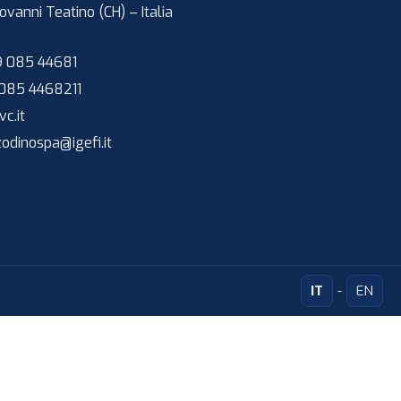
ovanni Teatino (CH)
–
Italia
 085 44681
085 4468211
c.it
zodinospa@igefi.it
IT
EN