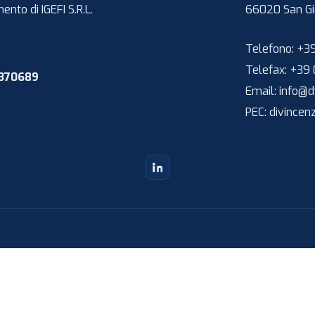
nto di IGEFI S.R.L.
66020
San Gi
Telefono:
+39
Telefax:
+39 
1370689
Email:
info@dv
PEC:
divincen