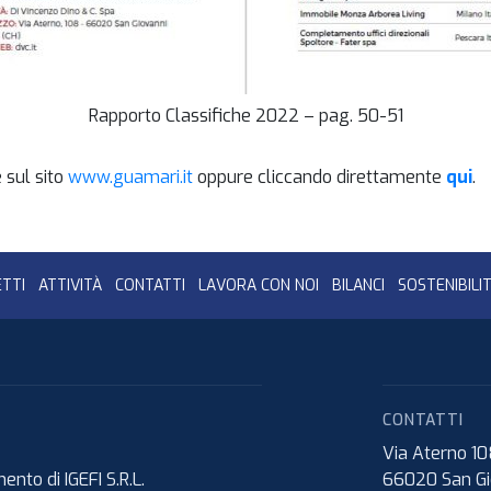
Rapporto Classifiche 2022 – pag. 50-51
 sul sito
www.guamari.it
oppure cliccando direttamente
qui
.
TTI
ATTIVITÀ
CONTATTI
LAVORA CON NOI
BILANCI
SOSTENIBILI
CONTATTI
Via Aterno 1
nto di IGEFI S.R.L.
66020
San Gi