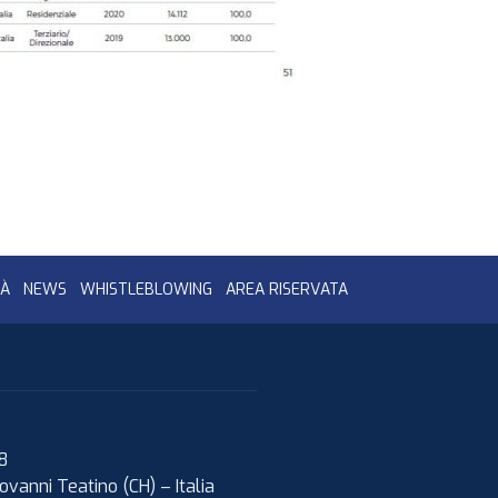
TÀ
NEWS
WHISTLEBLOWING
AREA RISERVATA
08
ovanni Teatino (CH)
–
Italia