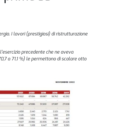
a. I lavori (prestigiosi) di ristrutturazione
ell’esercizio precedente che ne aveva
70,7 a 71,1 %) le permettono di scalare otto