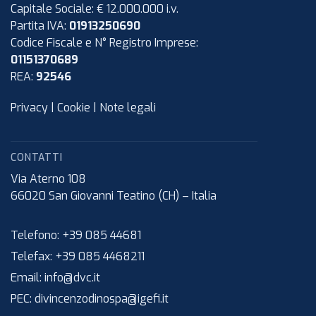
Capitale Sociale: € 12.000.000 i.v.
Partita IVA:
01913250690
Codice Fiscale e N° Registro Imprese:
01151370689
REA:
92546
Privacy
|
Cookie
|
Note legali
CONTATTI
Via Aterno 108
66020
San Giovanni Teatino (CH)
–
Italia
Telefono:
+39 085 44681
Telefax:
+39 085 4468211
Email:
info@dvc.it
PEC:
divincenzodinospa@igefi.it