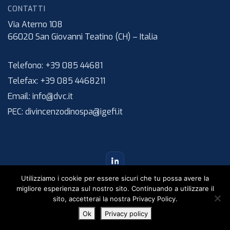
CONTATTI
Via Aterno 108
66020
San Giovanni Teatino (CH)
–
Italia
Telefono:
+39 085 44681
Telefax:
+39 085 4468211
Email:
info@dvc.it
PEC:
divincenzodinospa@igefi.it
Utilizziamo i cookie per essere sicuri che tu possa avere la
migliore esperienza sul nostro sito. Continuando a utilizzare il
sito, accetterai la nostra Privacy Policy.
©
2026
Di Vincenzo Dino & C. S.p.A. – Tutti i diritti riservati.
Ok
Privacy policy
IT
EN