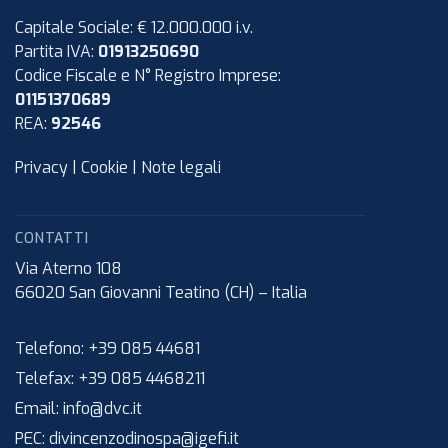
Capitale Sociale: € 12.000.000 i.v.
Partita IVA:
01913250690
Codice Fiscale e N° Registro Imprese:
01151370689
REA:
92546
Privacy
|
Cookie
|
Note legali
CONTATTI
Via Aterno 108
66020
San Giovanni Teatino (CH)
–
Italia
Telefono:
+39 085 44681
Telefax:
+39 085 4468211
Email:
info@dvc.it
PEC:
divincenzodinospa@igefi.it