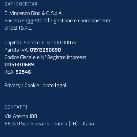
DATI SOCIETARI
Di Vincenzo Dino & C. S.p.A.
Società soggetta alla gestione e coordinamento
di IGEFI S.R.L.
Capitale Sociale: € 12.000.000 i.v.
Partita IVA:
01913250690
Codice Fiscale e N° Registro Imprese:
01151370689
REA:
92546
Privacy
|
Cookie
|
Note legali
CONTATTI
Via Aterno 108
66020
San Giovanni Teatino (CH)
–
Italia