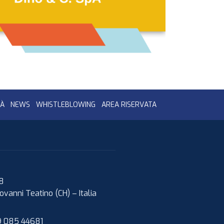
TÀ
NEWS
WHISTLEBLOWING
AREA RISERVATA
08
ovanni Teatino (CH)
–
Italia
 085 44681