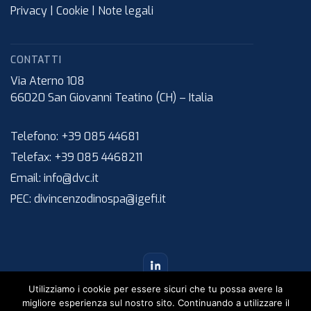
Privacy
|
Cookie
|
Note legali
CONTATTI
Via Aterno 108
66020
San Giovanni Teatino (CH)
–
Italia
Telefono:
+39 085 44681
Telefax:
+39 085 4468211
Email:
info@dvc.it
PEC:
divincenzodinospa@igefi.it
Utilizziamo i cookie per essere sicuri che tu possa avere la
migliore esperienza sul nostro sito. Continuando a utilizzare il