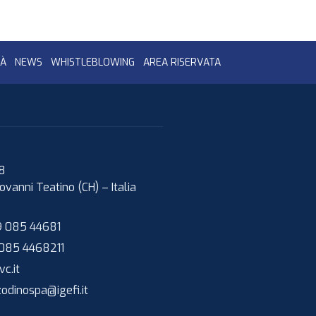
TÀ
NEWS
WHISTLEBLOWING
AREA RISERVATA
08
ovanni Teatino (CH)
–
Italia
 085 44681
085 4468211
c.it
zodinospa@igefi.it