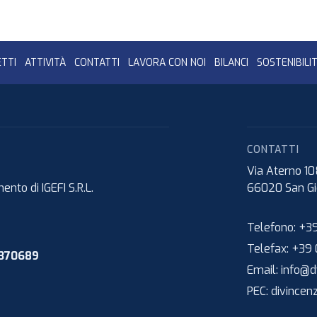
TTI
ATTIVITÀ
CONTATTI
LAVORA CON NOI
BILANCI
SOSTENIBILI
CONTATTI
Via Aterno 1
nto di IGEFI S.R.L.
66020
San Gi
Telefono:
+39
Telefax:
+39 
1370689
Email:
info@dv
PEC:
divincen