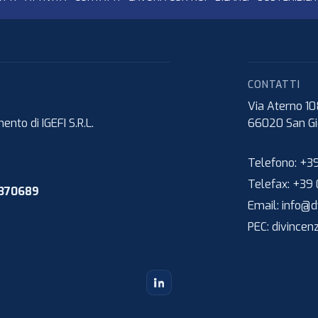
CONTATTI
Via Aterno 1
nto di IGEFI S.R.L.
66020
San Gi
Telefono:
+39
Telefax:
+39 
1370689
Email:
info@dv
PEC:
divincen