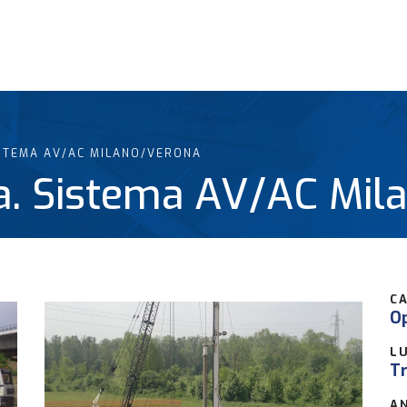
ISTEMA AV/AC MILANO/VERONA
ia. Sistema AV/AC Mi
C
Op
L
Tr
A