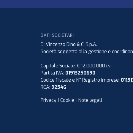
DATI SOCIETARI
Di Vincenzo Dino & C. S.p.A.
Società soggetta alla gestione e coordiname
Capitale Sociale: € 12.000.000 i.v.
Partita IVA:
01913250690
Codice Fiscale e N° Registro Imprese:
0115
REA:
92546
Privacy
|
Cookie
|
Note legali