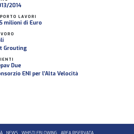
013/2014
MPORTO LAVORI
5 milioni di Euro
AVORO
li
t Grouting
IENTI
epav Due
nsorzio ENI per l’Alta Velocità
TÀ
NEWS
WHISTLEBLOWING
AREA RISERVATA