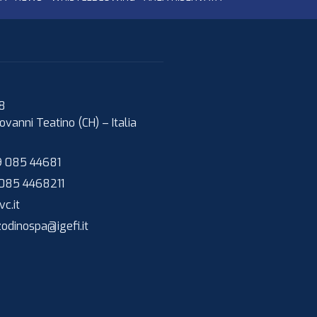
08
ovanni Teatino (CH)
–
Italia
 085 44681
085 4468211
c.it
zodinospa@igefi.it