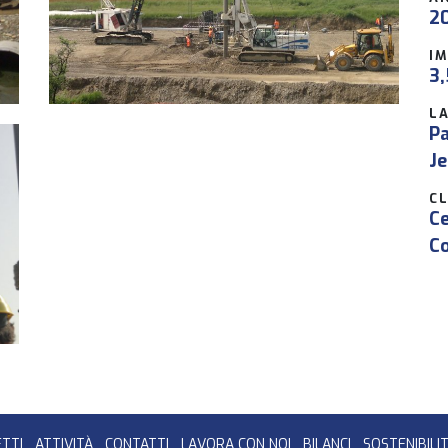
2
I
3,
L
Pa
Je
CL
C
Co
TTI
ATTIVITÀ
CONTATTI
LAVORA CON NOI
BILANCI
SOSTENIBILI