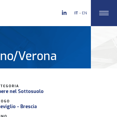
IT
EN
lano/Verona
ATEGORIA
ere nel Sottosuolo
UOGO
eviglio - Brescia
NNO