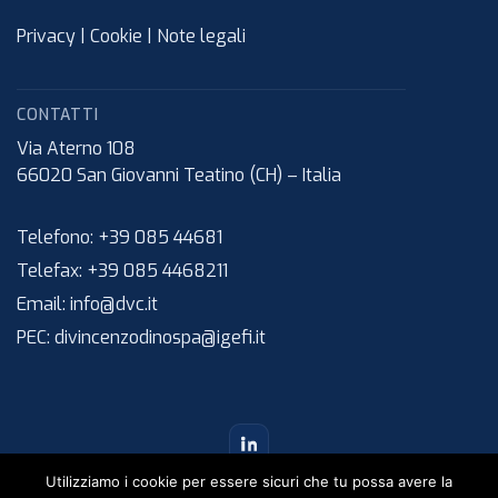
Privacy
|
Cookie
|
Note legali
CONTATTI
Via Aterno 108
66020
San Giovanni Teatino (CH)
–
Italia
Telefono:
+39 085 44681
Telefax:
+39 085 4468211
Email:
info@dvc.it
PEC:
divincenzodinospa@igefi.it
Utilizziamo i cookie per essere sicuri che tu possa avere la