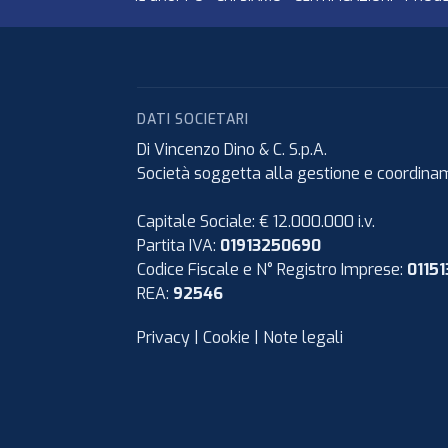
DATI SOCIETARI
Di Vincenzo Dino & C. S.p.A.
Società soggetta alla gestione e coordiname
Capitale Sociale: € 12.000.000 i.v.
Partita IVA:
01913250690
Codice Fiscale e N° Registro Imprese:
0115
REA:
92546
Privacy
|
Cookie
|
Note legali