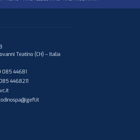
08
ovanni Teatino (CH)
–
Italia
 085 44681
085 4468211
c.it
zodinospa@igefi.it