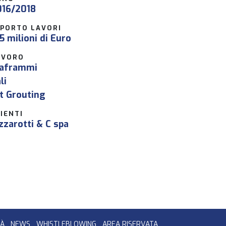
016/2018
MPORTO LAVORI
5 milioni di Euro
AVORO
iaframmi
li
t Grouting
IENTI
zzarotti & C spa
TÀ
NEWS
WHISTLEBLOWING
AREA RISERVATA