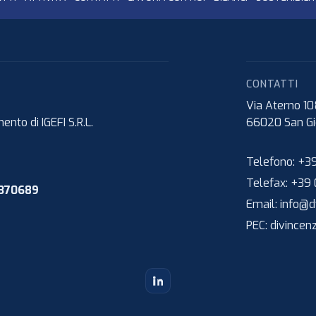
CONTATTI
Via Aterno 1
nto di IGEFI S.R.L.
66020
San Gi
Telefono:
+39
Telefax:
+39 
1370689
Email:
info@dv
PEC:
divincen