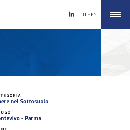
IT
EN
ATEGORIA
ere nel Sottosuolo
UOGO
ntevivo - Parma
NNO