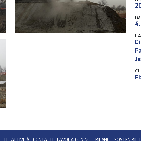
2
I
4,
L
D
Pa
Je
CL
Pi
TTI
ATTIVITÀ
CONTATTI
LAVORA CON NOI
BILANCI
SOSTENIBILI