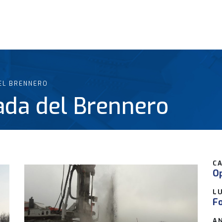
EL BRENNERO
ada del Brennero
C
Op
L
Fo
A