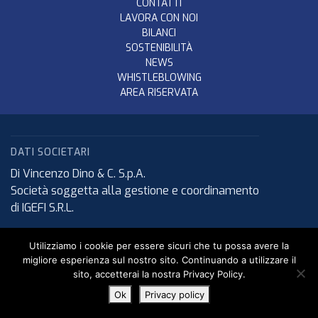
CONTATTI
LAVORA CON NOI
BILANCI
SOSTENIBILITÀ
NEWS
WHISTLEBLOWING
AREA RISERVATA
DATI SOCIETARI
Di Vincenzo Dino & C. S.p.A.
Società soggetta alla gestione e coordinamento
di IGEFI S.R.L.
Capitale Sociale: € 12.000.000 i.v.
Utilizziamo i cookie per essere sicuri che tu possa avere la
Partita IVA:
01913250690
migliore esperienza sul nostro sito. Continuando a utilizzare il
Codice Fiscale e N° Registro Imprese:
sito, accetterai la nostra Privacy Policy.
01151370689
Ok
Privacy policy
REA:
92546