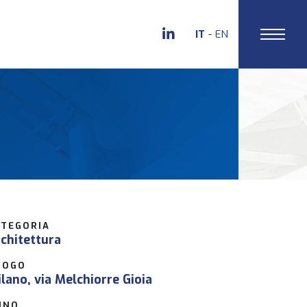
IT
EN
ATEGORIA
chitettura
UOGO
lano, via Melchiorre Gioia
NNO