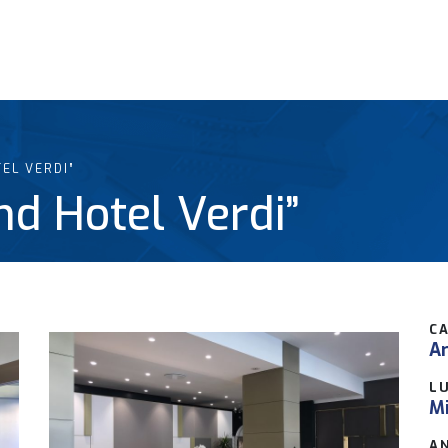
EL VERDI”
nd Hotel Verdi”
C
Ar
L
Mi
A