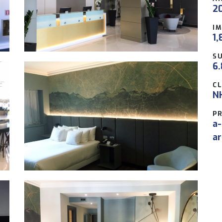
2
I
1,
SU
6
CL
NH
P
a-
ar