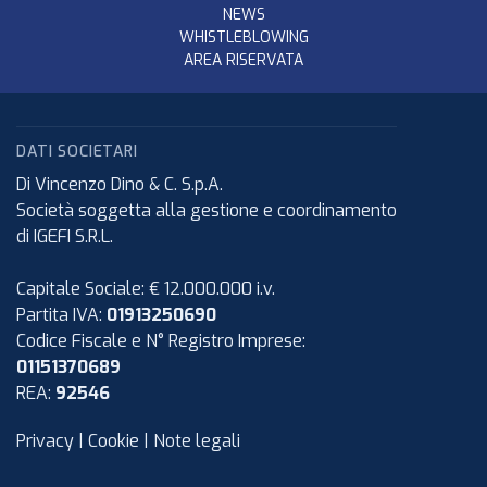
NEWS
WHISTLEBLOWING
AREA RISERVATA
DATI SOCIETARI
Di Vincenzo Dino & C. S.p.A.
Società soggetta alla gestione e coordinamento
di IGEFI S.R.L.
Capitale Sociale: € 12.000.000 i.v.
Partita IVA:
01913250690
Codice Fiscale e N° Registro Imprese:
01151370689
REA:
92546
Privacy
|
Cookie
|
Note legali