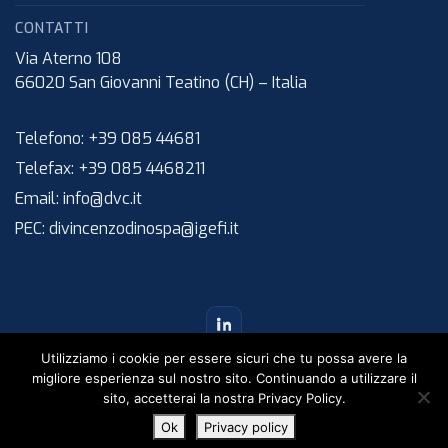
CONTATTI
Via Aterno 108
66020
San Giovanni Teatino (CH)
–
Italia
Telefono:
+39 085 44681
Telefax:
+39 085 4468211
Email:
info@dvc.it
PEC:
divincenzodinospa@igefi.it
Utilizziamo i cookie per essere sicuri che tu possa avere la
migliore esperienza sul nostro sito. Continuando a utilizzare il
sito, accetterai la nostra Privacy Policy.
©
2026
Di Vincenzo Dino & C. S.p.A. – Tutti i diritti riservati.
Ok
Privacy policy
IT
EN