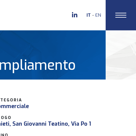
IT
EN
 Ampliamento
ATEGORIA
ommerciale
UOGO
ieti, San Giovanni Teatino, Via Po 1
NNO