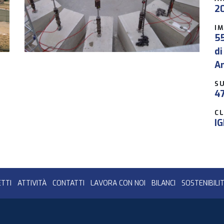
2
I
55
di
A
SU
4
CL
IG
TTI
ATTIVITÀ
CONTATTI
LAVORA CON NOI
BILANCI
SOSTENIBILI