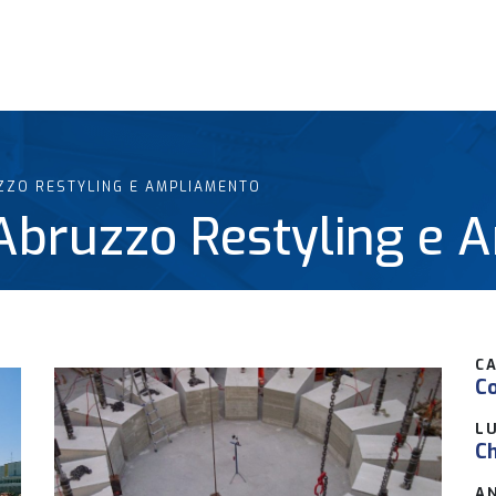
UZZO RESTYLING E AMPLIAMENTO
d’Abruzzo Restyling e
C
C
L
Ch
A