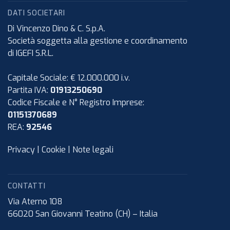
DATI SOCIETARI
Di Vincenzo Dino & C. S.p.A.
Società soggetta alla gestione e coordinamento
di IGEFI S.R.L.
Capitale Sociale: € 12.000.000 i.v.
Partita IVA:
01913250690
Codice Fiscale e N° Registro Imprese:
01151370689
REA:
92546
Privacy
|
Cookie
|
Note legali
CONTATTI
Via Aterno 108
66020
San Giovanni Teatino (CH)
–
Italia