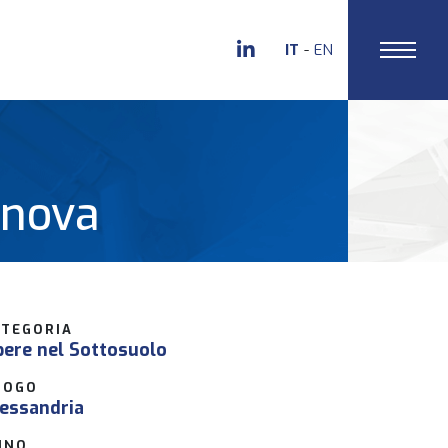
IT
EN
enova
ATEGORIA
ere nel Sottosuolo
UOGO
essandria
NNO