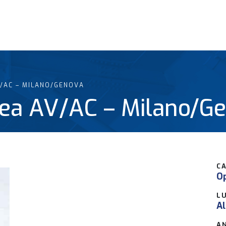
V/AC – MILANO/GENOVA
nea AV/AC – Milano/G
C
Op
L
Al
A