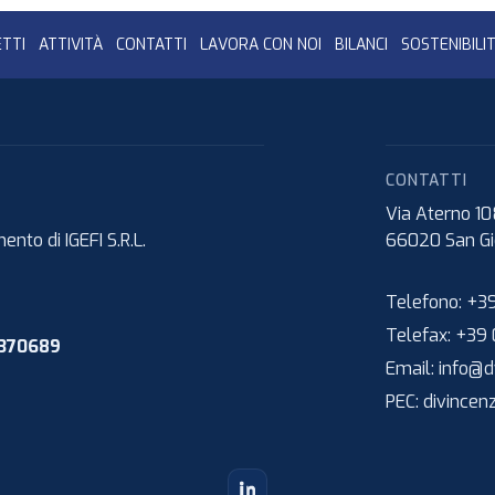
TTI
ATTIVITÀ
CONTATTI
LAVORA CON NOI
BILANCI
SOSTENIBILI
CONTATTI
Via Aterno 1
nto di IGEFI S.R.L.
66020
San Gi
Telefono:
+39
Telefax:
+39 
1370689
Email:
info@dv
PEC:
divincen