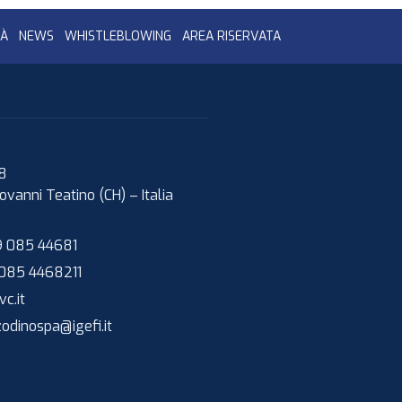
TÀ
NEWS
WHISTLEBLOWING
AREA RISERVATA
08
ovanni Teatino (CH)
–
Italia
 085 44681
085 4468211
c.it
zodinospa@igefi.it