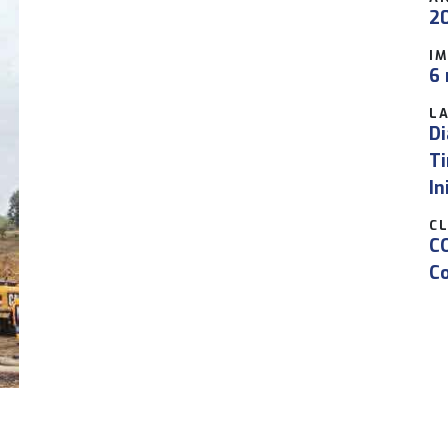
2
I
6 
L
D
Ti
In
CL
CO
Co