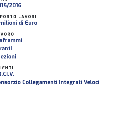
015/2016
MPORTO LAVORI
milioni di Euro
AVORO
iaframmi
ranti
iezioni
IENTI
.CI.V.
nsorzio Collegamenti Integrati Veloci